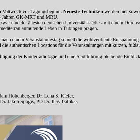
 Mittwoch vor Tagungsbeginn.
Neueste Techniken
werden hier sowoh
ter 5 Jahren GK-MRT und MRU.
war eine der ältesten deutschen Universitätsstädte - mit einem Durchsc
. mediterran anmutende Leben in Tübingen prägen.
ie nach einem Veranstaltungstag schnell die wohlverdiente Entspannun
 die authentischen Locations für die Veranstaltungen mit kurzen, fuß
igung der Kinderradiologie und eine Stadtführung bleibende Einblick
riam Hohenberger, Dr. Lena S. Kiefer,
r. Jakob Spogis, PD Dr. Ilias Tsiflikas