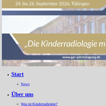
Start
News
Über uns
Was ist Kinderradiolgie?