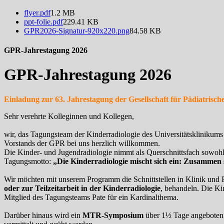
flyer.pdf
1.2 MB
ppt-folie.pdf
229.41 KB
GPR2026-Signatur-920x220.png
84.58 KB
GPR-Jahrestagung 2026
GPR-Jahrestagung 2026
Einladung zur 63. Jahrestagung der Gesellschaft für Pädiatrische
Sehr verehrte Kolleginnen und Kollegen,
wir, das Tagungsteam der Kinderradiologie des Universitätsklinikums 
Vorstands der GPR bei uns herzlich willkommen.
Die Kinder- und Jugendradiologie nimmt als Querschnittsfach sowohl 
Tagungsmotto:
„Die Kinderradiologie mischt sich ein: Zusammen s
Wir möchten mit unserem Programm die Schnittstellen in Klinik und F
oder zur Teilzeitarbeit in der Kinderradiologie
, behandeln. Die Ki
Mitglied des Tagungsteams Pate für ein Kardinalthema.
Darüber hinaus wird ein
MTR-Symposium
über 1½ Tage angeboten, 