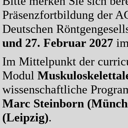
Bitte merken Sie sich bere
Präsenzfortbildung der AG
Deutschen Röntgengesells
und 27. Februar 2027
i
Im Mittelpunkt der curric
Modul
Muskuloskelettal
wissenschaftliche Prog
Marc Steinborn (Münch
(Leipzig)
.