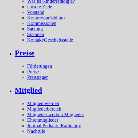
Was ist Kinderradiolgie?
Unsere Ziele
Vorstand
Kongresspräsidium
Kommissionen
Satzung
Spenden
Kontakt/Geschäftsstelle
Preise
Förderungen
Preise
Preisträger
Mitglied
Mitglied werden
Mitgliederbereich
Mitglieder werben Mitglieder
Ehrenmitglieder
Journal Pediatric Radiology
Nachrufe