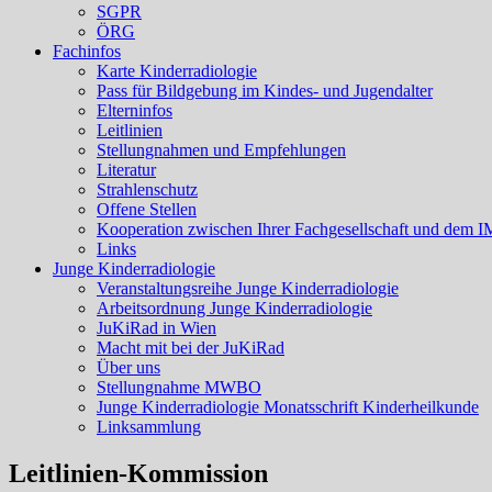
SGPR
ÖRG
Fachinfos
Karte Kinderradiologie
Pass für Bildgebung im Kindes- und Jugendalter
Elterninfos
Leitlinien
Stellungnahmen und Empfehlungen
Literatur
Strahlenschutz
Offene Stellen
Kooperation zwischen Ihrer Fachgesellschaft und dem I
Links
Junge Kinderradiologie
Veranstaltungsreihe Junge Kinderradiologie
Arbeitsordnung Junge Kinderradiologie
JuKiRad in Wien
Macht mit bei der JuKiRad
Über uns
Stellungnahme MWBO
Junge Kinderradiologie Monatsschrift Kinderheilkunde
Linksammlung
Leitlinien-Kommission